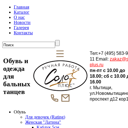
Главная
Каталог
О нас
Новости
Галерея
Контакты
Тел:+7 (495) 583-9
11 Email:
zakaz@s
Обувь и
plus.ru
одежда
пн-пт c 10.00 до
для
18.00; сб c 10.00
16.00
бальных
г. Мытищи,
танцев
ул.Новомытищин
проспект д12 кор
Обувь
Для девочек (Rating)
Женская "Латина"
Каблук 5см