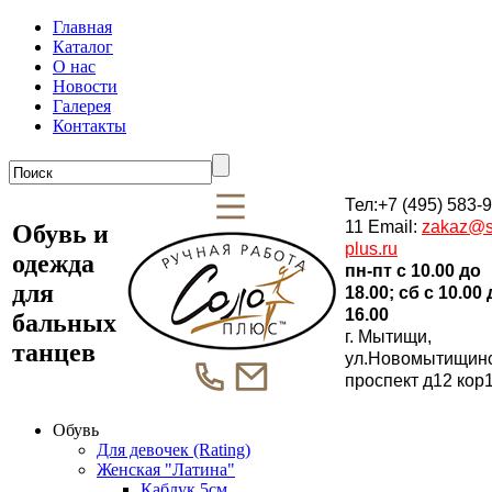
Главная
Каталог
О нас
Новости
Галерея
Контакты
Тел:+7 (495) 583-9
11 Email:
zakaz@s
Обувь и
plus.ru
одежда
пн-пт c 10.00 до
для
18.00; сб c 10.00
16.00
бальных
г. Мытищи,
танцев
ул.Новомытищин
проспект д12 кор
Обувь
Для девочек (Rating)
Женская "Латина"
Каблук 5см