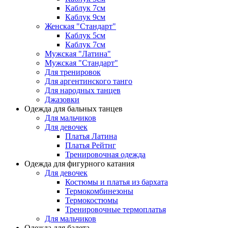
Каблук 7см
Каблук 9см
Женская "Стандарт"
Каблук 5см
Каблук 7см
Мужская "Латина"
Мужская "Стандарт"
Для тренировок
Для аргентинского танго
Для народных танцев
Джазовки
Одежда для бальных танцев
Для мальчиков
Для девочек
Платья Латина
Платья Рейтнг
Тренировочная одежда
Одежда для фигурного катания
Для девочек
Костюмы и платья из бархата
Термокомбинезоны
Термокостюмы
Тренировочные термоплатья
Для мальчиков
Одежда для балета