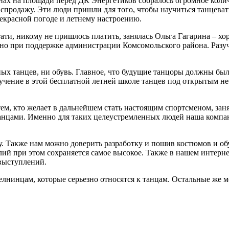
ах на площади перед ДК Энергетиков собралось огромное колич
распродажу. Эти люди пришли для того, чтобы научиться танцева
рекрасной погоде и летнему настроению.
тати, никому не пришлось платить, занялась Ольга Гагарина – х
но при поддержке администрации Комсомольского района. Разу
ых танцев, ни обувь. Главное, что будущие танцоры должны был
учение в этой бесплатной летней школе танцев под открытым не
ем, кто желает в дальнейшем стать настоящим спортсменом, заня
анцами. Именно для таких целеустремленных людей наша компа
гу. Также нам можно доверить разработку и пошив костюмов и о
лий при этом сохраняется самое высокое. Также в нашем интерн
выступлений.
 челнинцам, которые серьезно относятся к танцам. Остальные же