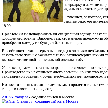
3 июля в Набережных Челн
на ярмарку и даже не на 
идеально соответствует п
Обучением, за которое, кс
Занятие было организован
18.00.
При этом им не понадобилась ни специальная одежда для бальн
хорошее настроение. Впрочем, тем, кто намерен продолжить об
приобрести одежду и обувь для бальных танцев.
В особенности, такой серьезный подход к занятиям необходим т
связать свою жизнь с зажигательными латиноамериканскими т
высококачественной танцевальной одежды и обуви.
У нас всегда можно заказать понравившиеся модели по катало
Производство их не отнимает много времени, но качество изде
танцевальной одежды и обуви, необходимой для тренировок и 
Но посетить наш магазин и сделать заказ придется только тем
танцев в повседневной одежде.
АйТи-Стандарт
- создание сайтов в Москве.