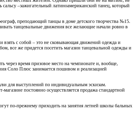
ество местных жителей. Однако пришли они не на митинг, не
ть сальсу –зажигательный латиноамериканский танец, который
ореограф, преподающий танцы в доме детского творчества №15.
чивать танцевальные движения все желающие начали ровно в
и взять с собой – это не сковывающая движений одежда и
бом, все же придется посетить магазин танцевальной одежды и
ть через время призовое место на чемпионате и, вообще,
ния Соло Плюс занимается пошивом и реализацией
буви для выступлений по индивидуальным эскизам.
ет-магазине постоянно осуществляется продажа стандартной
 могут по-прежнему приходить на занятия летней школы бальных