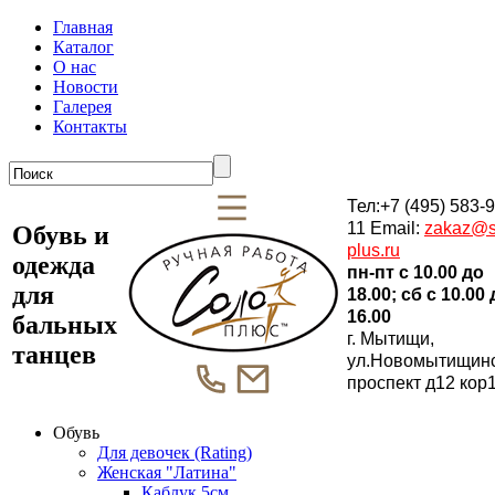
Главная
Каталог
О нас
Новости
Галерея
Контакты
Тел:+7 (495) 583-9
11 Email:
zakaz@s
Обувь и
plus.ru
одежда
пн-пт c 10.00 до
для
18.00; сб c 10.00
16.00
бальных
г. Мытищи,
танцев
ул.Новомытищин
проспект д12 кор
Обувь
Для девочек (Rating)
Женская "Латина"
Каблук 5см