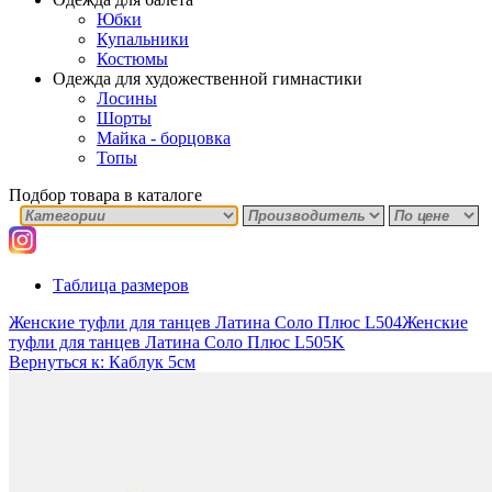
Юбки
Купальники
Костюмы
Одежда для художественной гимнастики
Лосины
Шорты
Майка - борцовка
Топы
Подбор товара в каталоге
Таблица размеров
Женские туфли для танцев Латина Соло Плюс L504
Женские
туфли для танцев Латина Соло Плюс L505K
Вернуться к: Каблук 5см