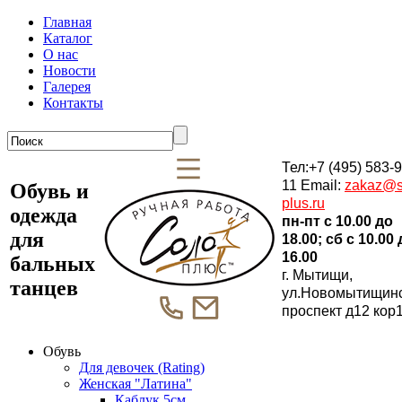
Главная
Каталог
О нас
Новости
Галерея
Контакты
Тел:+7 (495) 583-9
11 Email:
zakaz@s
Обувь и
plus.ru
одежда
пн-пт c 10.00 до
для
18.00; сб c 10.00
16.00
бальных
г. Мытищи,
танцев
ул.Новомытищин
проспект д12 кор
Обувь
Для девочек (Rating)
Женская "Латина"
Каблук 5см