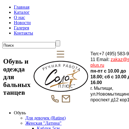
Главная
Каталог
О нас
Новости
Галерея
Контакты
Тел:+7 (495) 583-9
11 Email:
zakaz@s
Обувь и
plus.ru
одежда
пн-пт c 10.00 до
для
18.00; сб c 10.00
16.00
бальных
г. Мытищи,
танцев
ул.Новомытищин
проспект д12 кор
Обувь
Для девочек (Rating)
Женская "Латина"
Каблук 5см