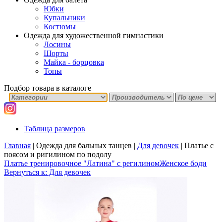
Юбки
Купальники
Костюмы
Одежда для художественной гимнастики
Лосины
Шорты
Майка - борцовка
Топы
Подбор товара в каталоге
Таблица размеров
Главная
|
Одежда для бальных танцев
|
Для девочек
|
Платье с
поясом и ригилином по подолу
Платье тренировочное "Латина" с регилином
Женское боди
Вернуться к: Для девочек