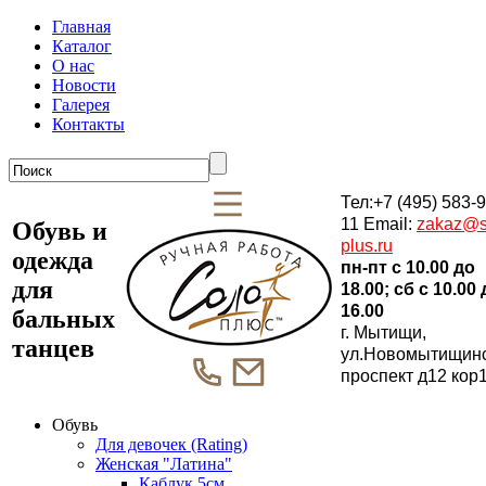
Главная
Каталог
О нас
Новости
Галерея
Контакты
Тел:+7 (495) 583-9
11 Email:
zakaz@s
Обувь и
plus.ru
одежда
пн-пт c 10.00 до
для
18.00; сб c 10.00
16.00
бальных
г. Мытищи,
танцев
ул.Новомытищин
проспект д12 кор
Обувь
Для девочек (Rating)
Женская "Латина"
Каблук 5см