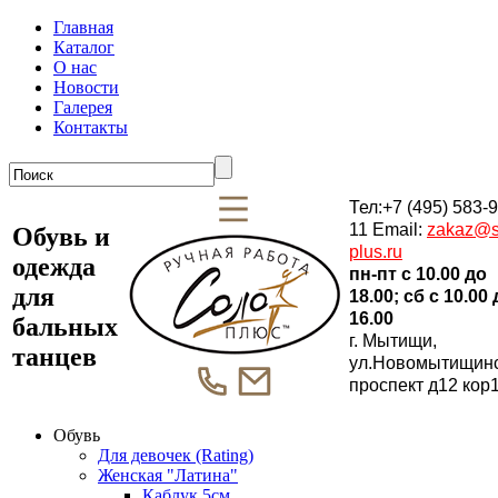
Главная
Каталог
О нас
Новости
Галерея
Контакты
Тел:+7 (495) 583-9
11 Email:
zakaz@s
Обувь и
plus.ru
одежда
пн-пт c 10.00 до
для
18.00; сб c 10.00
16.00
бальных
г. Мытищи,
танцев
ул.Новомытищин
проспект д12 кор
Обувь
Для девочек (Rating)
Женская "Латина"
Каблук 5см