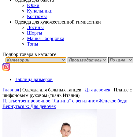
Юбки
Купальники
Костюмы
Одежда для художественной гимнастики
Лосины
Шорты
Майка - борцовка
Топы
Подбор товара в каталоге
Таблица размеров
Главная
|
Одежда для бальных танцев
|
Для девочек
|
Платье с
шифоновым руковом (ткань Италия)
Платье тренировочное "Латина" с регилином
Женское боди
Вернуться к: Для девочек