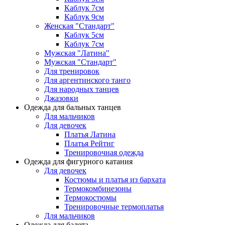
Каблук 7см
Каблук 9см
Женская "Стандарт"
Каблук 5см
Каблук 7см
Мужская "Латина"
Мужская "Стандарт"
Для тренировок
Для аргентинского танго
Для народных танцев
Джазовки
Одежда для бальных танцев
Для мальчиков
Для девочек
Платья Латина
Платья Рейтнг
Тренировочная одежда
Одежда для фигурного катания
Для девочек
Костюмы и платья из бархата
Термокомбинезоны
Термокостюмы
Тренировочные термоплатья
Для мальчиков
Одежда для балета