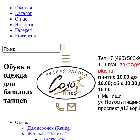
Главная
Каталог
О нас
Новости
Галерея
Контакты
Тел:+7 (495) 583-9
11 Email:
zakaz@s
Обувь и
plus.ru
одежда
пн-пт c 10.00 до
для
18.00; сб c 10.00
16.00
бальных
г. Мытищи,
танцев
ул.Новомытищин
проспект д12 кор
Обувь
Для девочек (Rating)
Женская "Латина"
Каблук 5см