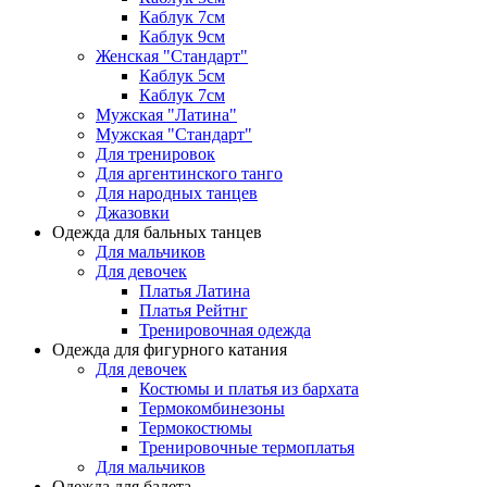
Каблук 7см
Каблук 9см
Женская "Стандарт"
Каблук 5см
Каблук 7см
Мужская "Латина"
Мужская "Стандарт"
Для тренировок
Для аргентинского танго
Для народных танцев
Джазовки
Одежда для бальных танцев
Для мальчиков
Для девочек
Платья Латина
Платья Рейтнг
Тренировочная одежда
Одежда для фигурного катания
Для девочек
Костюмы и платья из бархата
Термокомбинезоны
Термокостюмы
Тренировочные термоплатья
Для мальчиков
Одежда для балета