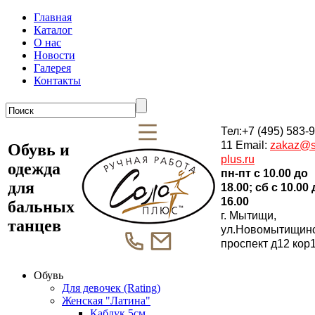
Главная
Каталог
О нас
Новости
Галерея
Контакты
Тел:+7 (495) 583-9
11 Email:
zakaz@s
Обувь и
plus.ru
одежда
пн-пт c 10.00 до
для
18.00; сб c 10.00
16.00
бальных
г. Мытищи,
танцев
ул.Новомытищин
проспект д12 кор
Обувь
Для девочек (Rating)
Женская "Латина"
Каблук 5см