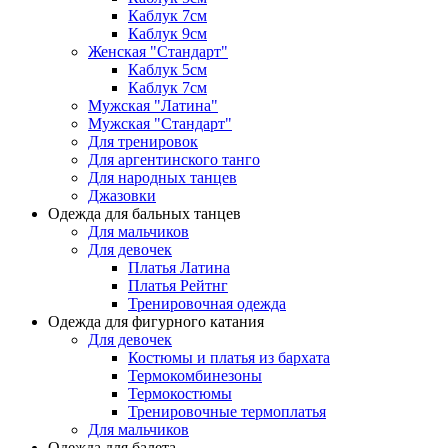
Каблук 7см
Каблук 9см
Женская "Стандарт"
Каблук 5см
Каблук 7см
Мужская "Латина"
Мужская "Стандарт"
Для тренировок
Для аргентинского танго
Для народных танцев
Джазовки
Одежда для бальных танцев
Для мальчиков
Для девочек
Платья Латина
Платья Рейтнг
Тренировочная одежда
Одежда для фигурного катания
Для девочек
Костюмы и платья из бархата
Термокомбинезоны
Термокостюмы
Тренировочные термоплатья
Для мальчиков
Одежда для балета